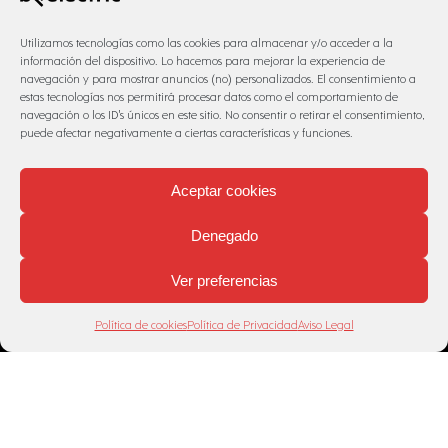
¿Te has visualizado alguna vez pedaleando por
Utilizamos tecnologías como las cookies para almacenar y/o acceder a la
senderos escarpados y montañas increíbles con
información del dispositivo. Lo hacemos para mejorar la experiencia de
espectaculares vistas? ¡El Kit para electrificar bicicletas…
navegación y para mostrar anuncios (no) personalizados. El consentimiento a
estas tecnologías nos permitirá procesar datos como el comportamiento de
navegación o los ID's únicos en este sitio. No consentir o retirar el consentimiento,
puede afectar negativamente a ciertas características y funciones.
VER TODAS LAS NOTÍCIAS
Aceptar cookies
Denegado
Ver preferencias
Política de cookies
Política de Privacidad
Aviso Legal
® Copyright 2024 –
BEELECTRIC
– Todos los derechos
reservados. |
Aviso legal
–
Política de privacidad
–
Condiciones de compra