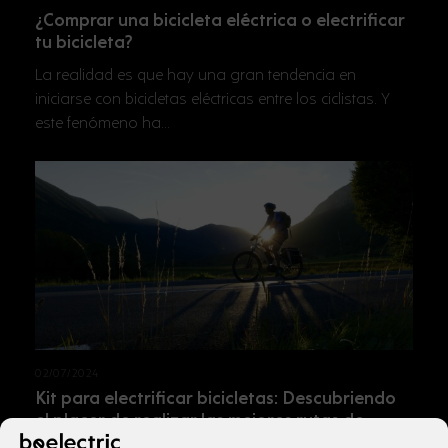
¿Comprar una bicicleta eléctrica o electrificar
tu bicicleta?
La realidad es que hay una gran tendencia en
iniciarse con bicicletas eléctricas entre los ciclistas. Y
este fenómeno ha…
02/07/2024
Kit para electrificar bicicletas: Descubriendo
el placer de realizar las mejores rutas de
España con bicicleta eléctrica